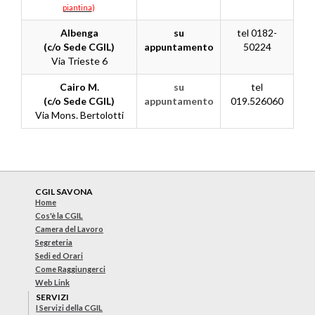
piantina
)
Albenga
su
tel 0182-
(c/o Sede CGIL)
appuntamento
50224
Via Trieste 6
Cairo M.
su
tel
(c/o Sede CGIL)
appuntamento
019.526060
Via Mons. Bertolotti
CGIL SAVONA
Home
Cos'è la CGIL
Camera del Lavoro
Segreteria
Sedi ed Orari
Come Raggiungerci
Web Link
SERVIZI
I Servizi della CGIL